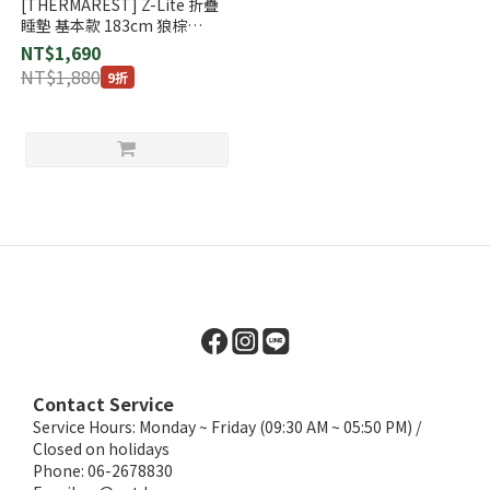
[THERMAREST] Z-Lite 折疊
睡墊 基本款 183cm 狼棕
(02302)
NT$1,690
NT$1,880
9折
Contact Service
Service Hours: Monday ~ Friday (09:30 AM ~ 05:50 PM) /
Closed on holidays
Phone: 06-2678830