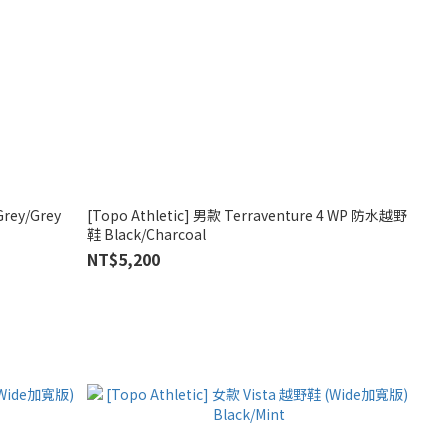
rey/Grey
[Topo Athletic] 男款 Terraventure 4 WP 防水越野
鞋 Black/Charcoal
NT$5,200