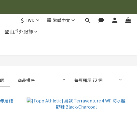
$
TWD
繁體中文
登山戶外服飾
選
商品排序
每頁顯示 72 個