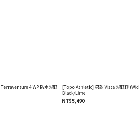
款 Terraventure 4 WP 防水越野
[Topo Athletic] 男款 Vista 越野鞋 (W
Black/Lime
NT$5,490