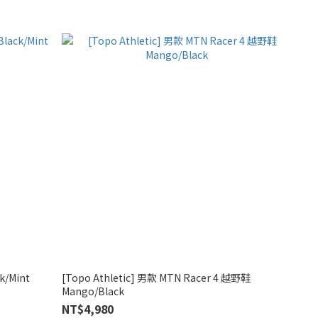
k/Mint
[Topo Athletic] 男款 MTN Racer 4 越野鞋
Mango/Black
NT$4,980