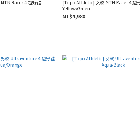
款 MTN Racer 4 越野鞋
[Topo Athletic] 女款 MTN Racer 4 
Yellow/Green
NT$4,980