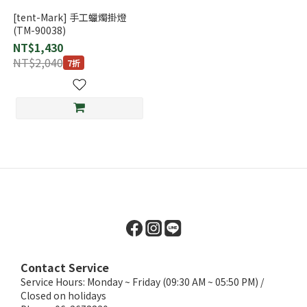
[tent-Mark] 手工蠟燭掛燈
(TM-90038)
NT$1,430
NT$2,040
7折
Contact Service
Service Hours: Monday ~ Friday (09:30 AM ~ 05:50 PM) /
Closed on holidays