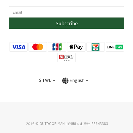
Subscribe
$
TWD
English
2016 © OUTDOOR MAN 山物獵人企業社 85643383