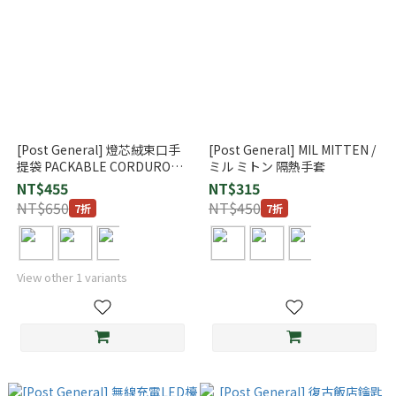
[Post General] 燈芯絨束口手
[Post General] MIL MITTEN /
提袋 PACKABLE CORDUROY
ミル ミトン 隔熱手套
BAG / パッカブル コーデュロ
NT$455
NT$315
イバッグ
NT$650
NT$450
7折
7折
View other 1 variants