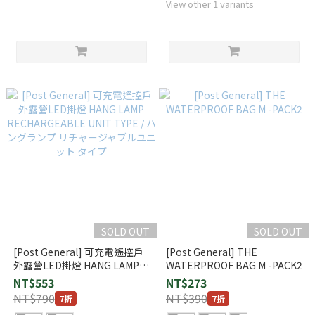
View other 1 variants
SOLD OUT
SOLD OUT
[Post General] 可充電遙控戶
[Post General] THE
外露營LED掛燈 HANG LAMP
WATERPROOF BAG M -PACK2
RECHARGEABLE UNIT TYPE
NT$553
NT$273
/ ハングランプ リチャージャブ
NT$790
NT$390
7折
7折
ルユニット タイプ