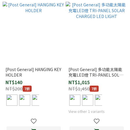
[Post General] HANGING KEY
[Post General] 多功能太陽能
HOLDER
充電LED燈 TRI-PANEL SOLAR
CHARGED LED LIGHT
NT$140
NT$1,015
NT$200
NT$1,450
7折
7折
View other 1 variants