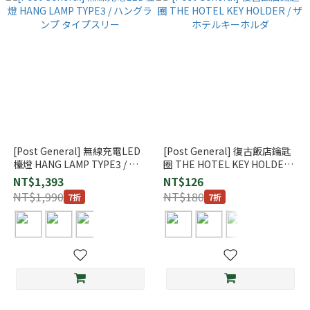
[Post General] 無線充電LED
[Post General] 復古飯店鑰匙
檯燈 HANG LAMP TYPE3 / ハ
圈 THE HOTEL KEY HOLDER /
ングランプ タイプスリー
ザ ホテルキーホルダ
NT$1,393
NT$126
NT$1,990
NT$180
7折
7折