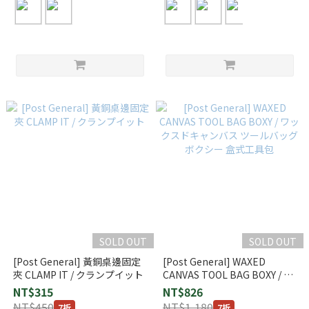
SOLD OUT
SOLD OUT
[Post General] 黃銅桌邊固定
[Post General] WAXED
夾 CLAMP IT / クランプイット
CANVAS TOOL BAG BOXY / ワ
ックスドキャンバス ツールバ
NT$315
NT$826
ッグ ボクシー 盒式工具包
NT$450
NT$1,180
7折
7折