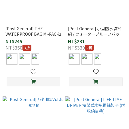
[Post General] THE
[Post General] 小型防水袋3件
WATERPROOF BAG M -PACK2
組 / ウォータープルーフバッグ
エス パックスリー
NT$245
NT$231
NT$350
NT$330
7折
7折