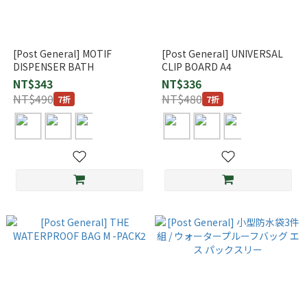
[Post General] MOTIF
[Post General] UNIVERSAL
DISPENSER BATH
CLIP BOARD A4
NT$343
NT$336
NT$490
NT$480
7折
7折