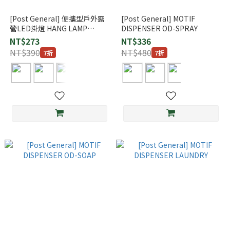
[Post General] 便攜型戶外露
[Post General] MOTIF
營LED掛燈 HANG LAMP
DISPENSER OD-SPRAY
TYPE1 / ハングランプ タイプ
NT$273
NT$336
ワン
NT$390
NT$480
7折
7折