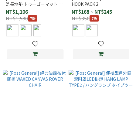
洗長地墊 トゥーゴーマット ロ
HOOK PACK 2
ング
NT$1,106
NT$168 ~ NT$245
NT$1,580
NT$350
7折
7折