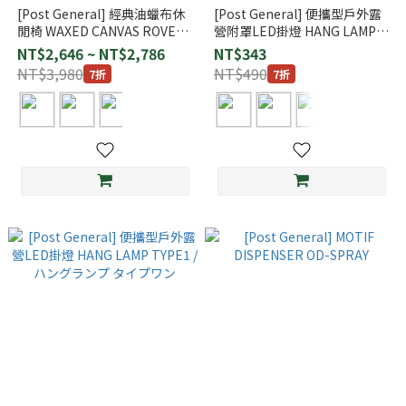
[Post General] 經典油蠟布休
[Post General] 便攜型戶外露
閒椅 WAXED CANVAS ROVER
營附罩LED掛燈 HANG LAMP
CHAIR
TYPE2 / ハングランプ タイプ
NT$2,646 ~ NT$2,786
NT$343
ツー
NT$3,980
NT$490
7折
7折