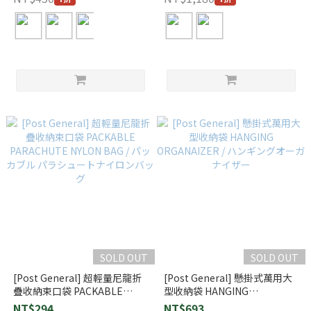
SOLD OUT
SOLD OUT
[Post General] 超輕量尼龍折
[Post General] 懸掛式萬用大
疊收納束口袋 PACKABLE
型收納袋 HANGING
PARACHUTE NYLON BAG / パ
ORGANAIZER / ハンギングオ
NT$294
NT$693